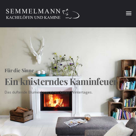
Diese Website benutzt Cookies für ein optimales Benutzererlebnis.
Mehr
erfahren..
Ok!
Für die Sinne
Ein knisterndes Kaminfeuer
Das duftende Blumenbeet eines kalten Wintertages.