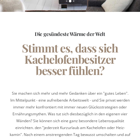
Die gesündeste Wärme der Welt
Stimmt es, dass sich
Kachelofenbesitzer
besser fühlen?
Sie machen sich mehr und mehr Gedanken über ein "gutes Leben".
Im Mittel­punkt - eine au­freibende Arbeits­welt - und Sie privat werden
immer mehr konfron­tiert mit immer neuen Glücks­strategien oder
Ernährungs­mythen. Was tut sich dies­bezüglich in den eigenen vier
Wänden? Sie können sich eine ganz besondere Lebens­qualität
einrichten. den "jederzeit Kurz­urlaub am Kachel­ofen oder Heiz­
kamin". Nach einem anstren­genden Tag bewusst um­schalten und auf